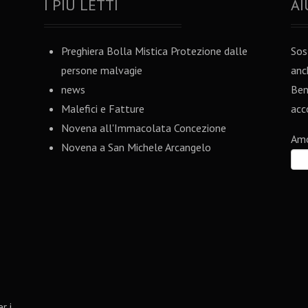
I PIU LETTI
AI
Preghiera Bolla Mistica Protezione dalle
Sos
persone malvagie
anc
news
Ben
Malefici e Fatture
acco
Novena all'Immacolata Concezione
Am
Novena a San Michele Arcangelo
r i