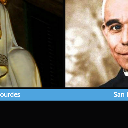
ourdes
San 