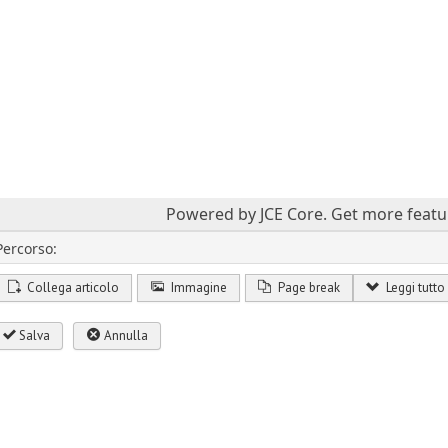
Powered by JCE Core.
Get more featu
Percorso:
Collega articolo
Immagine
Page break
Leggi tutto
Salva
Annulla