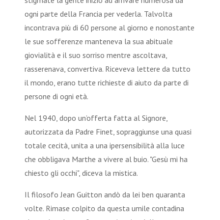
stigmate la gente iniziò ad arrivare numerosa da
ogni parte della Francia per vederla. Talvolta
incontrava più di 60 persone al giorno e nonostante
le sue sofferenze manteneva la sua abituale
giovialità e il suo sorriso mentre ascoltava,
rasserenava, convertiva. Riceveva lettere da tutto
il mondo, erano tutte richieste di aiuto da parte di
persone di ogni età.
Nel 1940, dopo un’offerta fatta al Signore,
autorizzata da Padre Finet, sopraggiunse una quasi
totale cecità, unita a una ipersensibilità alla luce
che obbligava Marthe a vivere al buio. "Gesù mi ha
chiesto gli occhi", diceva la mistica.
Il filosofo Jean Guitton andò da lei ben quaranta
volte. Rimase colpito da questa umile contadina