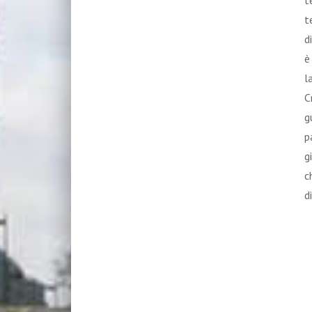
t
t
d
è
l
C
g
p
g
c
d