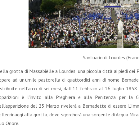
Santuario di Lourdes (Franci
ella grotta di Massabièlle a Lourdes, una piccola città ai piedi dei
ppare ad un'umile pastorella di quattordici anni di nome Bernadet
istribuite nell'arco di sei mesi, dall'11 febbraio al 16 luglio 185
pparizioni è l'invito alla Preghiera e alla Penitenza per la C
ell'apparizione del 25 Marzo rivelerà a Bernadette di essere L'Im
ellegrinaggi alla grotta, dove sgorgherà una sorgente di Acqua Mira
uo Onore.