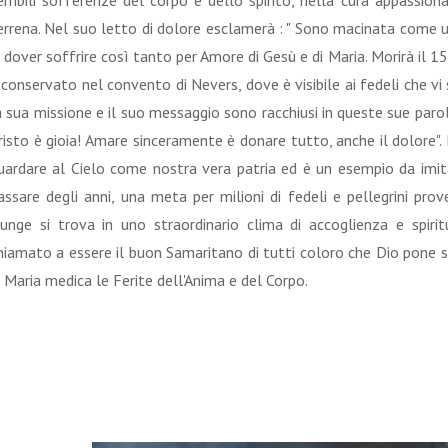
erribili sofferenze del corpo e dello spirito, nella cura appassion
errena. Nel suo letto di dolore esclamerà : " Sono macinata come 
i dover soffrire così tanto per Amore di Gesù e di Maria. Morirà il 1
 conservato nel convento di Nevers, dove è visibile ai fedeli che vi 
a sua missione e il suo messaggio sono racchiusi in queste sue parol
risto è gioia! Amare sinceramente è donare tutto, anche il dolore".
uardare al Cielo come nostra vera patria ed è un esempio da imita
assare degli anni, una meta per milioni di fedeli e pellegrini pro
iunge si trova in uno straordinario clima di accoglienza e spiri
hiamato a essere il buon Samaritano di tutti coloro che Dio pone 
i Maria medica le Ferite dell'Anima e del Corpo.