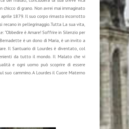
ata dei malati, concluderà la sua breve vita
un chicco di grano. Non avrei mai immaginato
5 aprile 1879. Il suo corpo rimasto incorrotto
si recano in pellegrinaggio.Tutta La sua vita,
e: "Obbedire è Amare! Soffrire in Silenzio per
 Bernadette è un dono di Maria, è un invito a
re. Il Santuario di Lourdes è diventato, col
venienti da tutto il mondo. Il Malato che vi
tualità e ogni uomo può scoprire di essere
sul suo cammino. A Lourdes il Cuore Materno