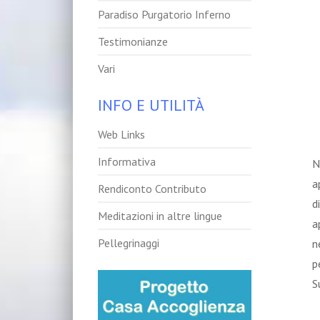
Paradiso Purgatorio Inferno
Testimonianze
Vari
INFO E UTILITÀ
Web Links
Informativa
N
a
Rendiconto Contributo
d
Meditazioni in altre lingue
a
Pellegrinaggi
n
p
S