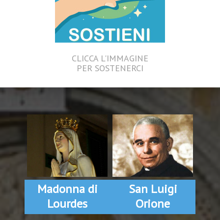
CLICCA L'IMMAGINE
PER SOSTENERCI
Madonna di
San Luigi
Lourdes
Orione