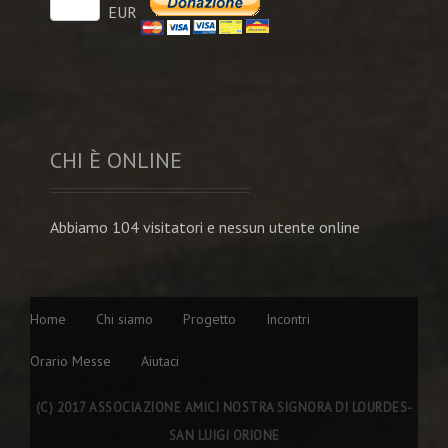
EUR
CHI È ONLINE
Abbiamo 104 visitatori e nessun utente online
Home
Chi siamo
Progetto
Incontri
Orario Messe
Aiutaci
(C) 2017 ASSOCIAZIONE AMICI NOSTRA SIGNORA DI LOURDES-
SAN LUIGI ORIONE