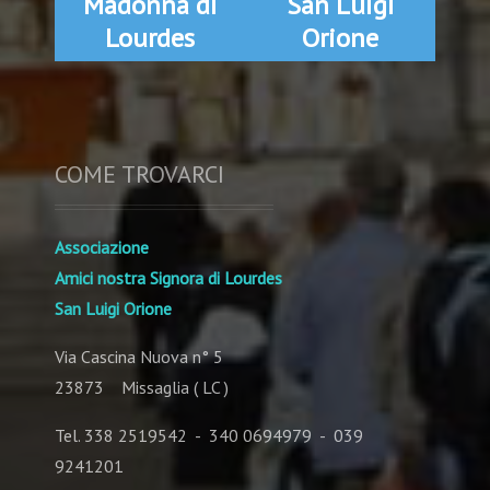
Madonna di
San Luigi
Lourdes
Orione
COME TROVARCI
Associazione
Amici nostra Signora di Lourdes
San Luigi Orione
Via Cascina Nuova n° 5
23873 Missaglia ( LC )
Tel. 338 2519542 - 340 0694979 - 039
9241201