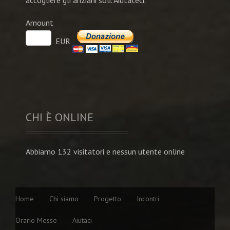
accogliere gli anziani soli. Aiutateci.
Amount
EUR
CHI È ONLINE
Abbiamo 132 visitatori e nessun utente online
Home
Chi siamo
Progetto
Incontri
Orario Messe
Aiutaci