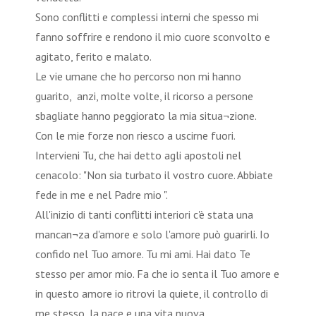
Sono conflitti e complessi interni che spesso mi
fanno soffrire e rendono il mio cuore sconvolto e
agitato, ferito e malato.
Le vie umane che ho percorso non mi hanno
guarito, anzi, molte volte, il ricorso a persone
sbagliate hanno peggiorato la mia situa¬zione.
Con le mie forze non riesco a uscirne fuori.
Intervieni Tu, che hai detto agli apostoli nel
cenacolo: "Non sia turbato il vostro cuore. Abbiate
fede in me e nel Padre mio ".
All'inizio di tanti conflitti interiori c'è stata una
mancan¬za d'amore e solo l'amore può guarirli. Io
confido nel Tuo amore. Tu mi ami. Hai dato Te
stesso per amor mio. Fa che io senta il Tuo amore e
in questo amore io ritrovi la quiete, il controllo di
me stesso, la pace e una vita nuova.