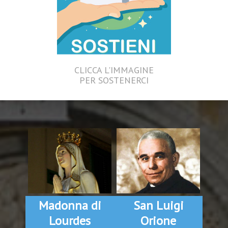
CLICCA L'IMMAGINE
PER SOSTENERCI
Madonna di
San Luigi
Lourdes
Orione