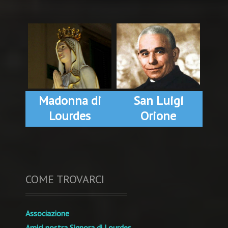
Madonna di
San Luigi
Lourdes
Orione
COME TROVARCI
Associazione
Amici nostra Signora di Lourdes