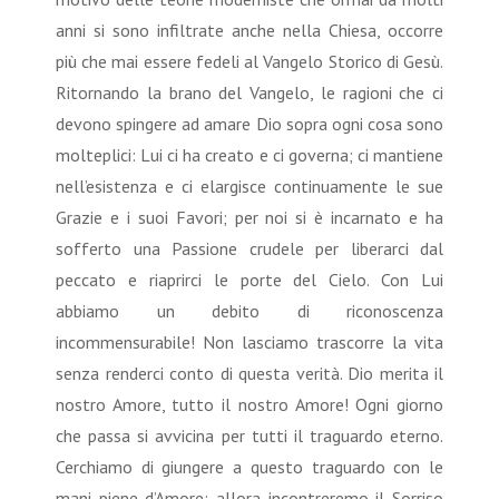
anni si sono infiltrate anche nella Chiesa, occorre
più che mai essere fedeli al Vangelo Storico di Gesù.
Ritornando la brano del Vangelo, le ragioni che ci
devono spingere ad amare Dio sopra ogni cosa sono
molteplici: Lui ci ha creato e ci governa; ci mantiene
nell’esistenza e ci elargisce continuamente le sue
Grazie e i suoi Favori; per noi si è incarnato e ha
sofferto una Passione crudele per liberarci dal
peccato e riaprirci le porte del Cielo. Con Lui
abbiamo un debito di riconoscenza
incommensurabile! Non lasciamo trascorre la vita
senza renderci conto di questa verità. Dio merita il
nostro Amore, tutto il nostro Amore! Ogni giorno
che passa si avvicina per tutti il traguardo eterno.
Cerchiamo di giungere a questo traguardo con le
mani piene d’Amore; allora incontreremo il Sorriso