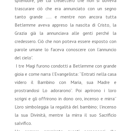
splendore, per cui credettero che non si doveva
trascurare ciò che era annunciato con un segno
tanto grande ….. e mentre non ancora tutta
Betlemme aveva appreso la nascita di Cristo, la
Grazia già la annunciava alle genti perché la
credessero. Ciò che non poteva essere esposto con
parole umane lo faceva conoscere con l’annuncio
del cielo”.
I tre Magi furono condotti a Betlemme con grande
gioia e come narra l’Evangelista: “Entrati nella casa
videro il Bambino con Maria, sua Madre e
prostrandosi Lo adorarono”. Poi aprirono i loro
scrigni e gli offrirono in dono oro, incenso e mirra”
L’oro simboleggia la regalità del bambino; l’incenso
la sua Divinità, mentre la mirra il suo Sacrificio
salvifico.