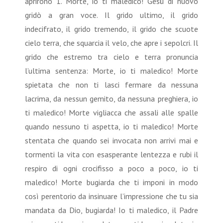
aprirono 1. Morte, io ti maledico! Gesù di nuovo
gridò a gran voce. Il grido ultimo, il grido
indecifrato, il grido tremendo, il grido che scuote
cielo terra, che squarcia il velo, che apre i sepolcri. Il
grido che estremo tra cielo e terra pronuncia
l’ultima sentenza: Morte, io ti maledico! Morte
spietata che non ti lasci fermare da nessuna
lacrima, da nessun gemito, da nessuna preghiera, io
ti maledico! Morte vigliacca che assali alle spalle
quando nessuno ti aspetta, io ti maledico! Morte
stentata che quando sei invocata non arrivi mai e
tormenti la vita con esasperante lentezza e rubi il
respiro di ogni crocifisso a poco a poco, io ti
maledico! Morte bugiarda che ti imponi in modo
così perentorio da insinuare l’impressione che tu sia
mandata da Dio, bugiarda! Io ti maledico, il Padre