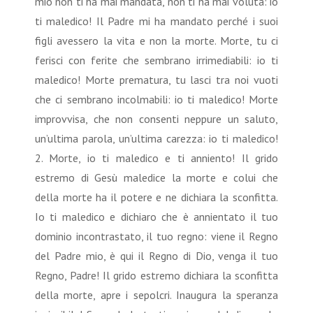
mio non ti ha mai mandata, non ti ha mai voluta: io
ti maledico! Il Padre mi ha mandato perché i suoi
figli avessero la vita e non la morte. Morte, tu ci
ferisci con ferite che sembrano irrimediabili: io ti
maledico! Morte prematura, tu lasci tra noi vuoti
che ci sembrano incolmabili: io ti maledico! Morte
improvvisa, che non consenti neppure un saluto,
un’ultima parola, un’ultima carezza: io ti maledico!
2. Morte, io ti maledico e ti anniento! Il grido
estremo di Gesù maledice la morte e colui che
della morte ha il potere e ne dichiara la sconfitta.
Io ti maledico e dichiaro che è annientato il tuo
dominio incontrastato, il tuo regno: viene il Regno
del Padre mio, è qui il Regno di Dio, venga il tuo
Regno, Padre! Il grido estremo dichiara la sconfitta
della morte, apre i sepolcri. Inaugura la speranza