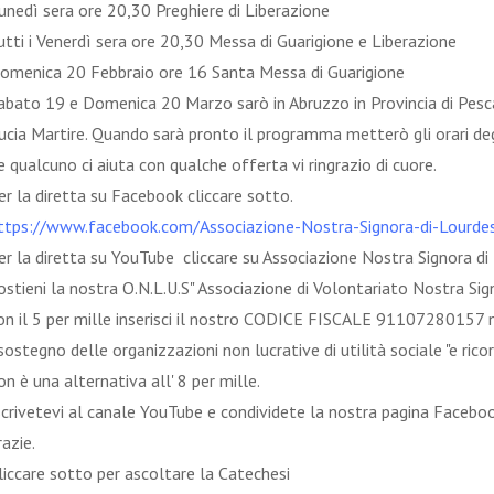
unedì sera ore 20,30 Preghiere di Liberazione
utti i Venerdì sera ore 20,30 Messa di Guarigione e Liberazione
omenica 20 Febbraio ore 16 Santa Messa di Guarigione
abato 19 e Domenica 20 Marzo sarò in Abruzzo in Provincia di Pesc
ucia Martire. Quando sarà pronto il programma metterò gli orari degli
e qualcuno ci aiuta con qualche offerta vi ringrazio di cuore.
er la diretta su Facebook cliccare sotto.
ttps://www.facebook.com/Associazione-Nostra-Signora-di-Lourd
er la diretta su YouTube cliccare su Associazione Nostra Signora d
ostieni la nostra O.N.L.U.S" Associazione di Volontariato Nostra Si
on il 5 per mille inserisci il nostro CODICE FISCALE 91107280157 
 sostegno delle organizzazioni non lucrative di utilità sociale "e rico
on è una alternativa all' 8 per mille.
scrivetevi al canale YouTube e condividete la nostra pagina Faceboo
razie.
liccare sotto per ascoltare la Catechesi