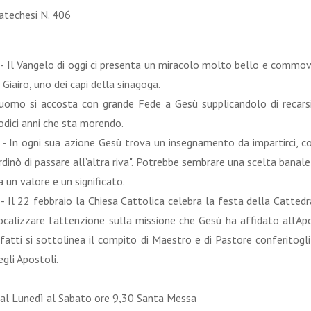
atechesi N. 406
 - Il Vangelo di oggi ci presenta un miracolo molto bello e commoven
i Giairo, uno dei capi della sinagoga.
’uomo si accosta con grande Fede a Gesù supplicandolo di recarsi 
odici anni che sta morendo.
 - In ogni sua azione Gesù trova un insegnamento da impartirci, 
rdinò di passare all’altra riva". Potrebbe sembrare una scelta banal
a un valore e un significato.
 - Il 22 febbraio la Chiesa Cattolica celebra la festa della Cattedr
ocalizzare l’attenzione sulla missione che Gesù ha affidato all’Ap
nfatti si sottolinea il compito di Maestro e di Pastore conferitogli
egli Apostoli.
al Lunedì al Sabato ore 9,30 Santa Messa