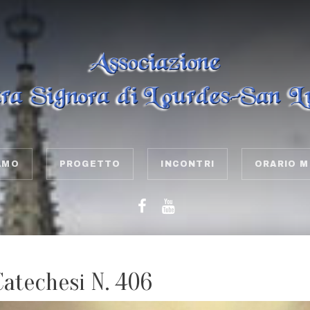
AMO
PROGETTO
INCONTRI
ORARIO M
Catechesi N. 406