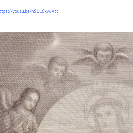
ttps://youtu.be/h5LL6kwJAtc