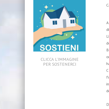
C
A
d
L
d
B
o
CLICCA L'IMMAGINE
h
PER SOSTENERCI
C
f
i
d
D