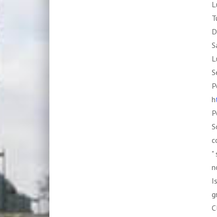
L
T
D
S
L
S
P
h
P
S
c
"
n
I
g
C