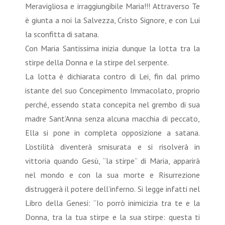
Meravigliosa e irraggiungibile Maria!!! Attraverso Te
è giunta a noi la Salvezza, Cristo Signore, e con Lui
la sconfitta di satana.
Con Maria Santissima inizia dunque la lotta tra la
stirpe della Donna e la stirpe del serpente.
La lotta è dichiarata contro di Lei, fin dal primo
istante del suo Concepimento Immacolato, proprio
perché, essendo stata concepita nel grembo di sua
madre Sant’Anna senza alcuna macchia di peccato,
Ella si pone in completa opposizione a satana.
L’ostilità diventerà smisurata e si risolverà in
vittoria quando Gesù, “la stirpe” di Maria, apparirà
nel mondo e con la sua morte e Risurrezione
distruggerà il potere dell’inferno. Si legge infatti nel
Libro della Genesi: “Io porrò inimicizia tra te e la
Donna, tra la tua stirpe e la sua stirpe: questa ti