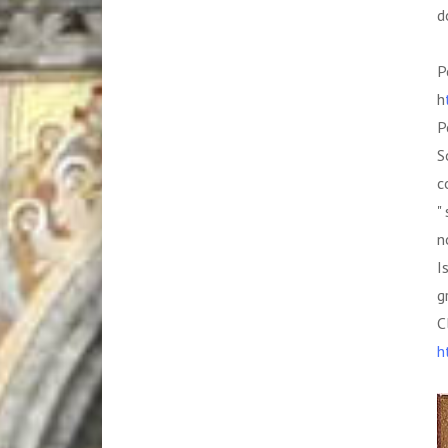
d
P
h
P
S
c
"
n
I
g
C
h