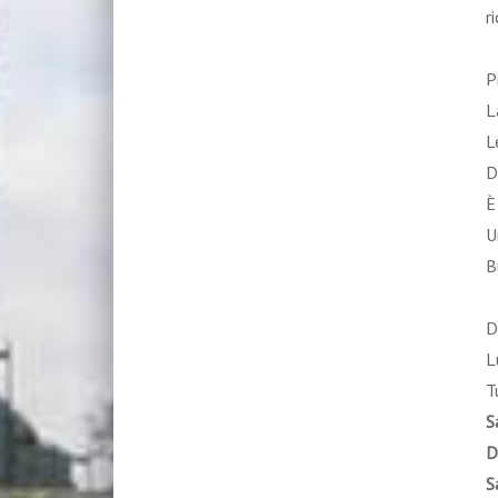
r
P
L
L
D
È
U
B
D
L
T
S
D
S