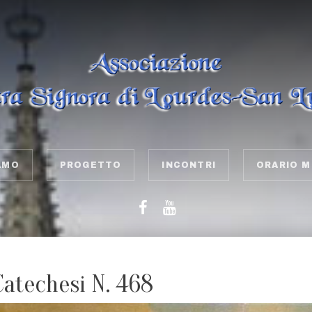
AMO
PROGETTO
INCONTRI
ORARIO M
Catechesi N. 468