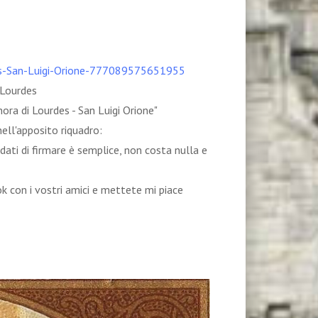
es-San-Luigi-Orione-777089575651955
i Lourdes
gnora di Lourdes - San Luigi Orione"
nell'apposito riquadro:
rdati di firmare è semplice, non costa nulla e
k con i vostri amici e mettete mi piace