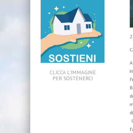
2
C
A
i
CLICCA L'IMMAGINE
PER SOSTENERCI
f
B
d
m
d
C
f