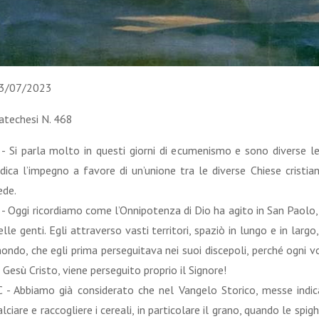
3/07/2023
atechesi N. 468
 - Si parla molto in questi giorni di ecumenismo e sono diverse l
ndica l’impegno a favore di un’unione tra le diverse Chiese cristi
ede.
 - Oggi ricordiamo come l’Onnipotenza di Dio ha agito in San Paol
elle genti. Egli attraverso vasti territori, spaziò in lungo e in larg
ondo, che egli prima perseguitava nei suoi discepoli, perché ogni 
i Gesù Cristo, viene perseguito proprio il Signore!
 - Abbiamo già considerato che nel Vangelo Storico, messe indica 
alciare e raccogliere i cereali, in particolare il grano, quando le sp