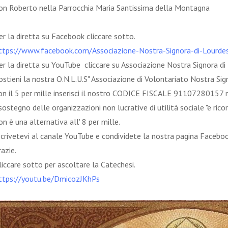
on Roberto nella Parrocchia Maria Santissima della Montagna
er la diretta su Facebook cliccare sotto.
ttps://www.facebook.com/Associazione-Nostra-Signora-di-Lourd
er la diretta su YouTube cliccare su Associazione Nostra Signora d
ostieni la nostra O.N.L.U.S" Associazione di Volontariato Nostra Si
on il 5 per mille inserisci il nostro CODICE FISCALE 91107280157 
 sostegno delle organizzazioni non lucrative di utilità sociale "e rico
on è una alternativa all' 8 per mille.
scrivetevi al canale YouTube e condividete la nostra pagina Faceboo
razie.
liccare sotto per ascoltare la Catechesi.
ttps://youtu.be/DmicozJKhPs