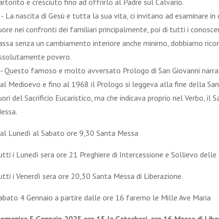
artorito e cresciuto fino ad offrirlo al Padre sul Calvario.
 - La nascita di Gesù e tutta la sua vita, ci invitano ad esaminare in
uore nei confronti dei familiari principalmente, poi di tutti i conoscen
assa senza un cambiamento interiore anche minimo, dobbiamo rico
ssolutamente povero.
 - Questo famoso e molto avversato Prologo di San Giovanni narra 
al Medioevo e fino al 1968 il Prologo si leggeva alla fine della Sa
uori del Sacrificio Eucaristico, ma che indicava proprio nel Verbo, il
essa.
al Lunedì al Sabato ore 9,30 Santa Messa
utti i Lunedì sera ore 21 Preghiere di Intercessione e Sollievo dell
utti i Venerdì sera ore 20,30 Santa Messa di Liberazione.
abato 4 Gennaio a partire dalle ore 16 faremo le Mille Ave Maria