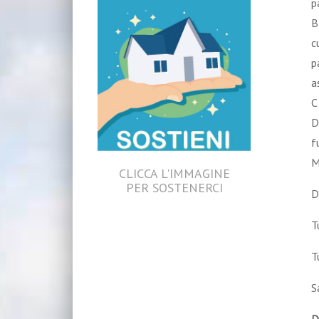
p
B
c
p
a
C
D
f
M
CLICCA L'IMMAGINE
PER SOSTENERCI
D
T
T
S