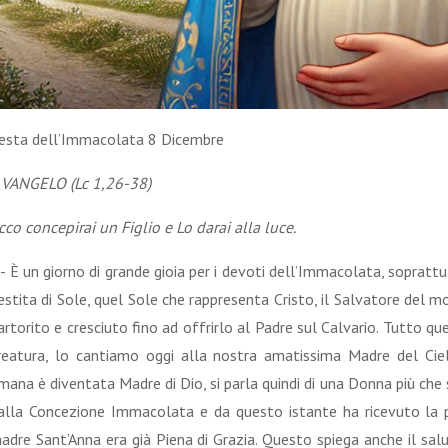
esta dell’Immacolata 8 Dicembre
 VANGELO (Lc 1,26-38)
cco concepirai un Figlio e Lo darai alla luce.
 - È un giorno di grande gioia per i devoti dell’Immacolata, sopratt
estita di Sole, quel Sole che rappresenta Cristo, il Salvatore del 
artorito e cresciuto fino ad offrirlo al Padre sul Calvario. Tutto que
reatura, lo cantiamo oggi alla nostra amatissima Madre del Cie
mana è diventata Madre di Dio, si parla quindi di una Donna più che 
alla Concezione Immacolata e da questo istante ha ricevuto la p
adre Sant’Anna era già Piena di Grazia. Questo spiega anche il salu