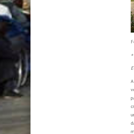
F
+
E
A
v
p
c
u
d
m