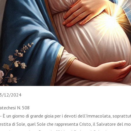
3/12/2024
atechesi N. 508
 - È un giorno di grande gioia per i devoti dell’Immacolata, soprattu
estita di Sole, quel Sole che rappresenta Cristo, il Salvatore del m