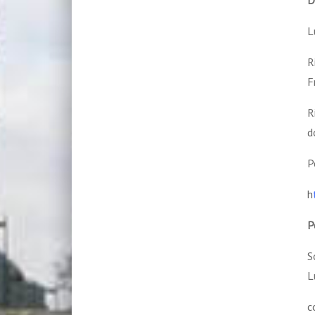
D
L
R
F
R
d
P
h
P
S
L
c