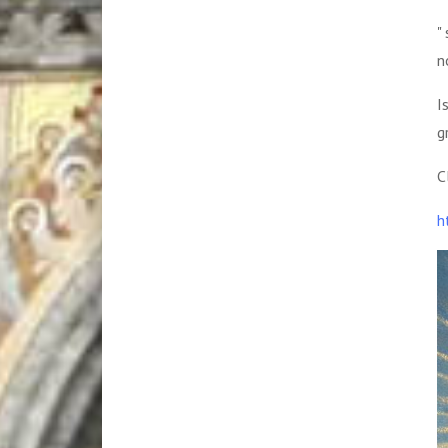
"
n
I
g
C
h