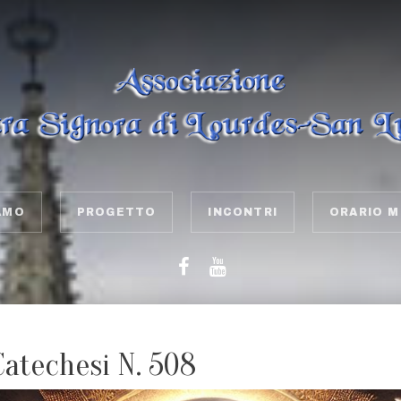
AMO
PROGETTO
INCONTRI
ORARIO M
Catechesi N. 508