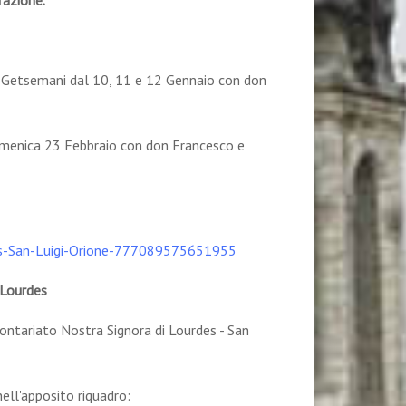
razione.
rio Getsemani dal 10, 11 e 12 Gennaio con don
omenica 23 Febbraio con don Francesco e
es-San-Luigi-Orione-777089575651955
i Lourdes
ontariato Nostra Signora di Lourdes - San
nell'apposito riquadro: