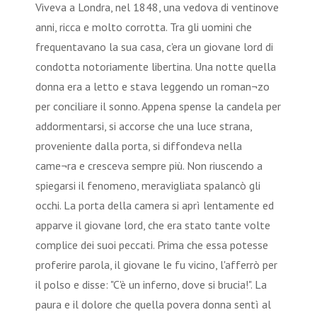
Viveva a Londra, nel 1848, una vedova di ventinove
anni, ricca e molto corrotta. Tra gli uomini che
frequentavano la sua casa, c'era un giovane lord di
condotta notoriamente libertina. Una notte quella
donna era a letto e stava leggendo un roman¬zo
per conciliare il sonno. Appena spense la candela per
addormentarsi, si accorse che una luce strana,
proveniente dalla porta, si diffondeva nella
came¬ra e cresceva sempre più. Non riuscendo a
spiegarsi il fenomeno, meravigliata spalancò gli
occhi. La porta della camera si aprì lentamente ed
apparve il giovane lord, che era stato tante volte
complice dei suoi peccati. Prima che essa potesse
proferire parola, il giovane le fu vicino, l'afferrò per
il polso e disse: "C'è un inferno, dove si brucia!". La
paura e il dolore che quella povera donna sentì al