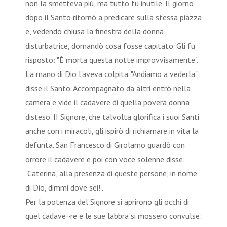
non la smetteva più, ma tutto fu inutile. II giorno
dopo il Santo ritornò a predicare sulla stessa piazza
e, vedendo chiusa la finestra della donna
disturbatrice, domandò cosa fosse capitato. Gli fu
risposto: "È morta questa notte improvvisamente".
La mano di Dio l'aveva colpita. "Andiamo a vederla",
disse il Santo. Accompagnato da altri entrò nella
camera e vide il cadavere di quella povera donna
disteso. II Signore, che talvolta glorifica i suoi Santi
anche con i miracoli, gli ispirò di richiamare in vita la
defunta. San Francesco di Girolamo guardò con
orrore il cadavere e poi con voce solenne disse:
"Caterina, alla presenza di queste persone, in nome
di Dio, dimmi dove sei!".
Per la potenza del Signore si aprirono gli occhi di
quel cadave¬re e le sue labbra si mossero convulse: