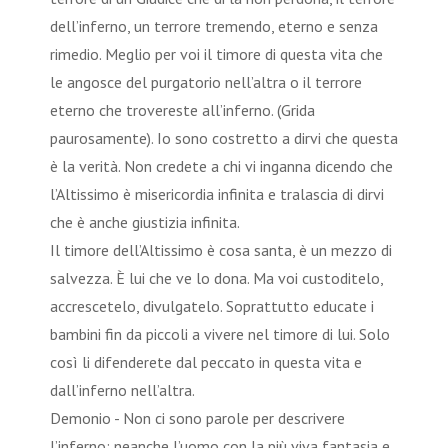
dell’inferno, un terrore tremendo, eterno e senza
rimedio. Meglio per voi il timore di questa vita che
le angosce del purgatorio nell’altra o il terrore
eterno che trovereste all’inferno. (Grida
paurosamente). Io sono costretto a dirvi che questa
è la verità. Non credete a chi vi inganna dicendo che
l’Altissimo è misericordia infinita e tralascia di dirvi
che è anche giustizia infinita.
Il timore dell’Altissimo è cosa santa, è un mezzo di
salvezza. È lui che ve lo dona. Ma voi custoditelo,
accrescetelo, divulgatelo. Soprattutto educate i
bambini fin da piccoli a vivere nel timore di lui. Solo
così li difenderete dal peccato in questa vita e
dall’inferno nell’altra.
Demonio - Non ci sono parole per descrivere
l’inferno: neanche l’uomo con la più viva fantasia e