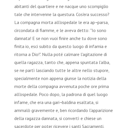
abitanti del quartiere e ne nacque uno scompiglio
tale che intervenne la questura. Cos'era successo?
La compagna morta all'ospedale le era ap¬parsa,
circondata di fiamme, e le aveva detto: "Io sono
dannata! E se non vuoi finire anche tu dove sono
finita io, esci subito da questo luogo di infamia e
ritorna a Dio!". Nulla poté calmare l'agitazione di
quella ragazza, tanto che, appena spuntata l'alba,
se ne partì lasciando tutte le altre nello stupore,
specialmente non appena giunse la notizia della
morte della compagna avvenuta poche ore prima
all'ospedale. Poco dopo, la padrona di quel luogo
infame, che era una gari¬baldina esaltata, si
ammalò gravemente e, ben ricordando l'apparizione
della ragazza dannata, si convertì e chiese un
sacerdote per poter ricevere i santi Sacramenti.