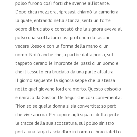
polso furono così forti che svenne all'istante.
Dopo circa mezz'ora, ripresasi, chiamò la cameriera
la quale, entrando nella stanza, sentì un forte
odore di bruciato e constatò che la signora aveva al
polso una scottatura così profonda da lasciar
vedere l'osso e con la forma della mano di un
uomo. Notò anche che, a partire dalla porta, sul
tappeto c'erano le impronte dei passi di un uomo e
che il tessuto era bruciato da una parte all'altra.
II giorno seguente la signora seppe che la stessa
notte quel giovane lord era morto. Questo episodio
è narrato da Gaston De Sègur che così com¬menta:
"Non so se quella donna si sia convertita; so però
che vive ancora. Per coprire agli sguardi della gente
le tracce della sua scottatura, sul polso sinistro
porta una larga fascia d'oro in forma di braccialetto