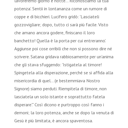
lavoreremo giorno e notte... Riconosciamo la tua
potenza'. Sentii in lontananza come un rumore di
coppe e di bicchieri. Lucifero gridò: 'Lasciateli
gozzovigliare; dopo, tutto ci sarà più facile. Visto
che amano ancora godere, finiscano il loro
banchetto! Quella è la porta per cui entreranno'.
Aggiunse poi cose orribili che non si possono dire né
scrivere. Satana gridava rabbiosamente per un'anima
che gli stava sfuggendo: 'Istigatela al timore!
Spingetela alla disperazione, perché se si affida alla
misericordia di quel... (e bestemmiava Nostro
Signore) siamo perduti. Riempitela di timore, non
lasciatela un solo istante e soprattutto fatela
disperare'." Così dicono e purtroppo così fanno i
demoni; la loro potenza, anche se dopo la venuta di
Gesù è più limitata, è ancora spaventosa.