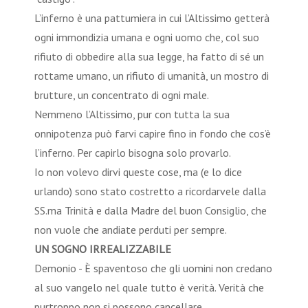
L’inferno è una pattumiera in cui l’Altissimo getterà
ogni immondizia umana e ogni uomo che, col suo
rifiuto di obbedire alla sua legge, ha fatto di sé un
rottame umano, un rifiuto di umanità, un mostro di
brutture, un concentrato di ogni male.
Nemmeno l’Altissimo, pur con tutta la sua
onnipotenza può farvi capire fino in fondo che cos’è
l’inferno. Per capirlo bisogna solo provarlo.
Io non volevo dirvi queste cose, ma (e lo dice
urlando) sono stato costretto a ricordarvele dalla
SS.ma Trinità e dalla Madre del buon Consiglio, che
non vuole che andiate perduti per sempre.
UN SOGNO IRREALIZZABILE
Demonio - È spaventoso che gli uomini non credano
al suo vangelo nel quale tutto è verità. Verità che
purtroppo non si possono cancellare.