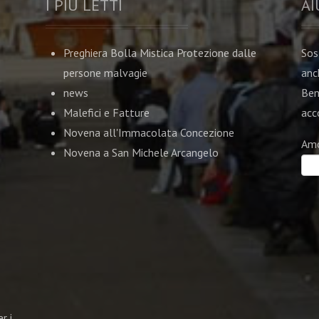
I PIU LETTI
AI
Preghiera Bolla Mistica Protezione dalle
Sos
persone malvagie
anc
news
Ben
Malefici e Fatture
acco
Novena all'Immacolata Concezione
Am
Novena a San Michele Arcangelo
r i