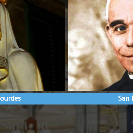
ourdes
San 