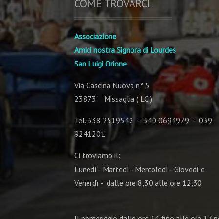
COME TROVARCI
Associazione
Amici nostra Signora di Lourdes
San Luigi Orione
Via Cascina Nuova n° 5
23873 Missaglia ( LC )
Tel. 338 2519542 - 340 0694979 - 039
9241201
Ci troviamo il:
Lunedì - Martedì - Mercoledì - Giovedì e
Venerdì - dalle ore 8,30 alle ore 12,30
Il pomeriggio dalle ore 14 fino alle ore 17 pe