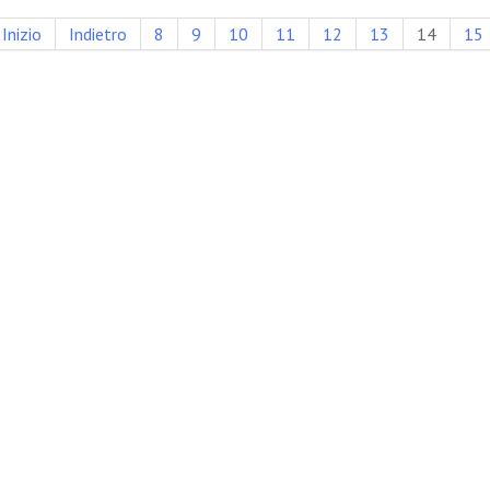
Inizio
Indietro
8
9
10
11
12
13
14
15