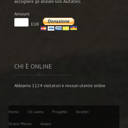
accogliere gli anziani soli. Aiutateci.
Amount
EUR
CHI È ONLINE
Abbiamo 1124 visitatori e nessun utente online
Home
Chi siamo
Progetto
Incontri
Orario Messe
Aiutaci