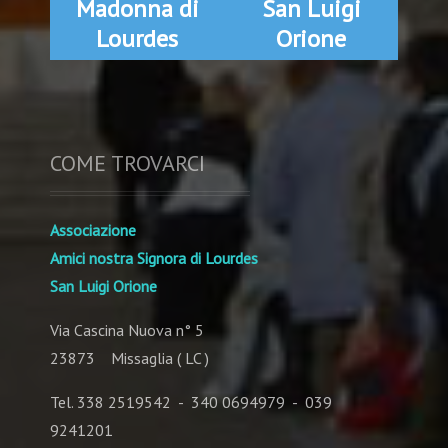
Madonna di
San Luigi
Lourdes
Orione
COME TROVARCI
Associazione
Amici nostra Signora di Lourdes
San Luigi Orione
Via Cascina Nuova n° 5
23873 Missaglia ( LC )
Tel. 338 2519542 - 340 0694979 - 039
9241201