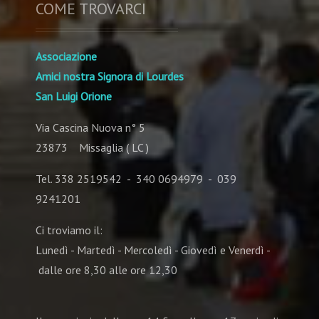
COME TROVARCI
Associazione
Amici nostra Signora di Lourdes
San Luigi Orione
Via Cascina Nuova n° 5
23873 Missaglia ( LC )
Tel. 338 2519542 - 340 0694979 - 039
9241201
Ci troviamo il:
Lunedì - Martedì - Mercoledì - Giovedì e Venerdì -
dalle ore 8,30 alle ore 12,30