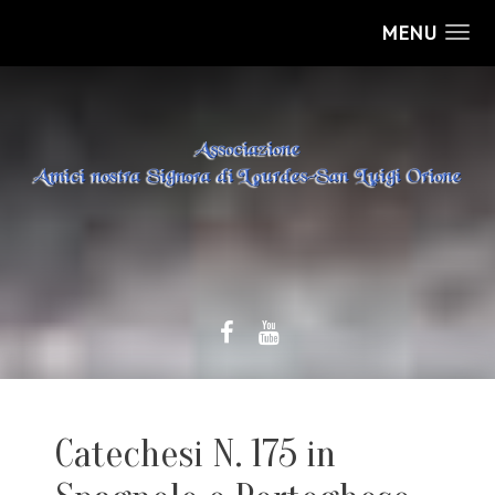
MENU
Catechesi N. 175 in