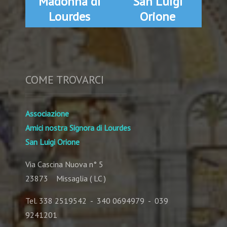
Madonna di
San Luigi
Lourdes
Orione
COME TROVARCI
Associazione
Amici nostra Signora di Lourdes
San Luigi Orione
Via Cascina Nuova n° 5
23873 Missaglia ( LC )
Tel. 338 2519542 - 340 0694979 - 039
9241201